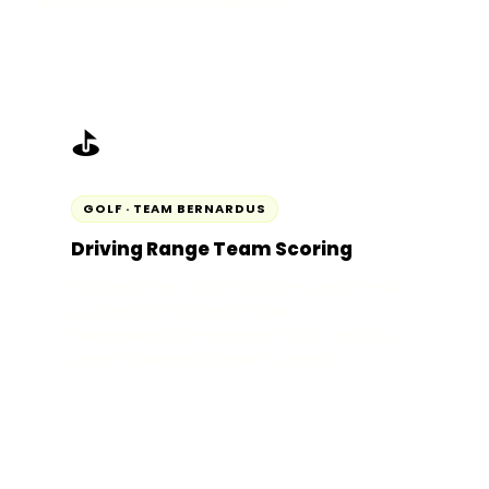
wissel draai je de route om.
⛳
GOLF · TEAM BERNARDUS
Driving Range Team Scoring
Sla direct mee. Teams scoren gezamenlijk
punten door targets te raken.
Samenwerking en energie staan centraal,
geen techniekles, gewoon spelen.