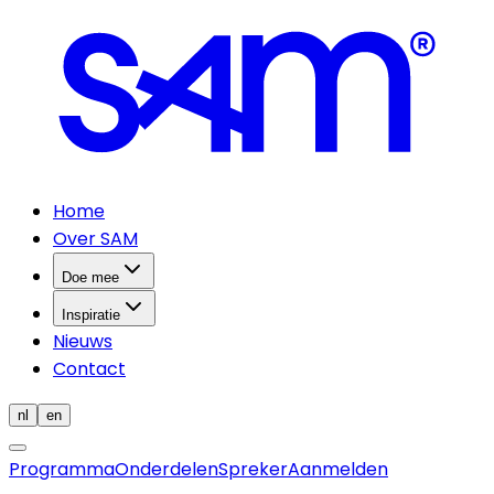
Home
Over SAM
Doe mee
Inspiratie
Nieuws
Contact
nl
en
Programma
Onderdelen
Spreker
Aanmelden